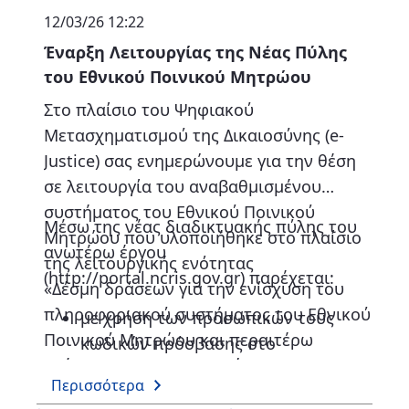
Η επίλυση τεχνικών αποριών
12/03/26 12:22
κατά την υποβολή αιτημάτων.
Έναρξη Λειτουργίας της Νέας Πύλης
του Εθνικού Ποινικού Μητρώου
Η βελτιστοποίηση της
Στο πλαίσιο του Ψηφιακού
λειτουργικότητας για την
Μετασχηματισμού της Δικαιοσύνης (e-
ταχύτερη εξυπηρέτηση των
Justice) σας ενημερώνουμε για την θέση
πολιτών.
σε λειτουργία του αναβαθμισμένου
συστήματος του Εθνικού Ποινικού
Μέσω της νέας διαδικτυακής πύλης του
Μητρώου που υλοποιήθηκε στο πλαίσιο
ανωτέρω έργου
της λειτουργικής ενότητας
(http://portal.ncris.gov.gr) παρέχεται:
«Δέσμη δράσεων για την ενίσχυση του
πληροφοριακού συστήματος του Εθνικού
με χρήση των προσωπικών τους
Ποινικού Μητρώου και περαιτέρω
κωδικών πρόσβασης στο
επέκτασης των υπηρεσιών του» του
Taxisnet (
https://portal.ncris.gov.g
Περισσότερα
υποέργου 1 «Αναβάθμιση
r/web/guest/yπηρεσίες-για-πολίτες
),