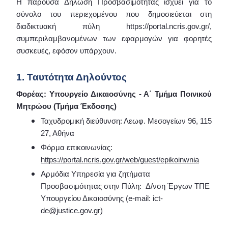
Η παρούσα Δήλωση Προσβασιμότητας ισχύει για το
σύνολο του περιεχομένου που δημοσιεύεται στη
διαδικτυακή πύλη https://portal.ncris.gov.gr/,
συμπεριλαμβανομένων των εφαρμογών για φορητές
συσκευές, εφόσον υπάρχουν.
1. Ταυτότητα Δηλούντος
Φορέας: Υπουργείο Δικαιοσύνης - Α΄ Τμήμα Ποινικού
Μητρώου (Τμήμα Έκδοσης)
Ταχυδρομική διεύθυνση: Λεωφ. Μεσογείων 96, 115
27, Αθήνα
Φόρμα επικοινωνίας:
https://portal.ncris.gov.gr/web/guest/epikoinwnia
Αρμόδια Υπηρεσία για ζητήματα
Προσβασιμότητας στην Πύλη: Δ/νση Έργων ΤΠΕ
Υπουργείου Δικαιοσύνης (e-mail: ict-
de@justice.gov.gr)