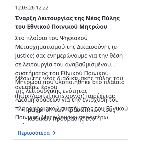
Η επίλυση τεχνικών αποριών
12.03.26 12:22
κατά την υποβολή αιτημάτων.
Έναρξη Λειτουργίας της Νέας Πύλης
του Εθνικού Ποινικού Μητρώου
Η βελτιστοποίηση της
Στο πλαίσιο του Ψηφιακού
λειτουργικότητας για την
Μετασχηματισμού της Δικαιοσύνης (e-
ταχύτερη εξυπηρέτηση των
Justice) σας ενημερώνουμε για την θέση
πολιτών.
σε λειτουργία του αναβαθμισμένου
συστήματος του Εθνικού Ποινικού
Μέσω της νέας διαδικτυακής πύλης του
Μητρώου που υλοποιήθηκε στο πλαίσιο
ανωτέρω έργου
της λειτουργικής ενότητας
(http://portal.ncris.gov.gr) παρέχεται:
«Δέσμη δράσεων για την ενίσχυση του
πληροφοριακού συστήματος του Εθνικού
με χρήση των προσωπικών τους
Ποινικού Μητρώου και περαιτέρω
κωδικών πρόσβασης στο
επέκτασης των υπηρεσιών του» του
Taxisnet (
https://portal.ncris.gov.g
Περισσότερα
υποέργου 1 «Αναβάθμιση
r/web/guest/yπηρεσίες-για-πολίτες
),