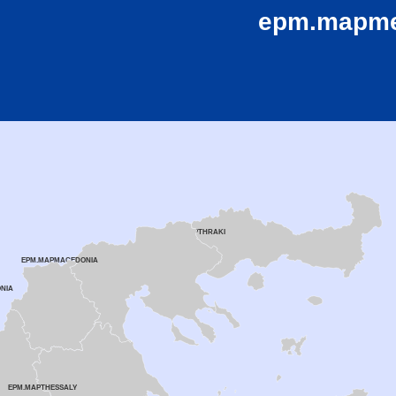
epm.mapm
EPM.MAPTHRAKI
EPM.MAPMACEDONIA
NIA
EPM.MAPTHESSALY