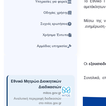
Το Εθνικό Π
Υπηρεσίες για φορείς
αμετάκλητων
Οδηγίες χρήσης
Μέσω της νέ
Συχνές ερωτήσεις
ενημέρωση σ
Χρήσιμα Έντυπα
Αρμόδιες υπηρεσίες
Οι
εξουσιοδ
Συνολικά, ε
Εθνικό Μητρώο Διοικητικών
Διαδικασιών
mitos.gov.gr
Αναλυτική περιγραφή διαδικασιών
στο mitos.gov.gr