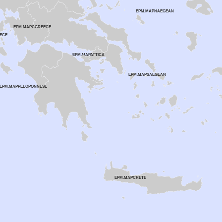
EPM.MAPNAEGEAN
EPM.MAPCGREECE
ECE
EPM.MAPATTICA
EPM.MAPSAEGEAN
EPM.MAPPELOPONNESE
EPM.MAPCRETE