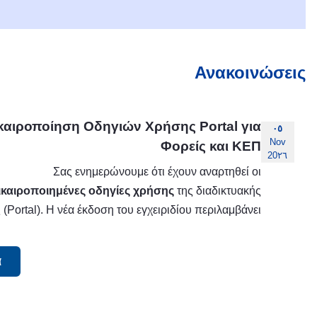
Ανακοινώσεις
καιροποίηση Οδηγιών Χρήσης Portal για
٠٥
Nov
Φορείς και ΚΕΠ
20٢٦
Σας ενημερώνουμε ότι έχουν αναρτηθεί οι
ικαιροποιημένες οδηγίες χρήσης
της διαδικτυακής
(Portal).
Η νέα έκδοση του εγχειριδίου περιλαμβάνει
ευκόλυνση της πλοήγησης στο νέο interface.
ρόσθετες διευκρινίσεις και απαντήσεις σε ερωτήματα
αταγράφηκαν κατά την πρώτη ημέρα λειτουργίας του
ίλυση τεχνικών αποριών κατά την υποβολή
.
νέου περιβάλλοντος.
Στόχος της επικαιροποίησης:
αιτημάτων.
ελτιστοποίηση της λειτουργικότητας για την
ταχύτερη εξυπηρέτηση των πολιτών.