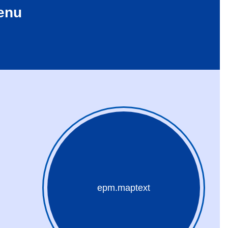
enu
epm.maptext