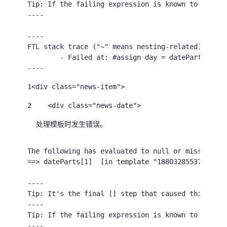
Tip: If the failing expression is known to legall
----

----

FTL stack trace ("~" means nesting-related):

	- Failed at: #assign day = dateParts[1]  [in template "1880328553783579705#20119#null" at line 19, column 17]

----
1
<div class="news-item">  
2
    <div class="news-date">   
3
        <#if (JournalArticle_displayDate.getData
处理模板时发生错误。
4
            <#assign dateString = JournalArticle
The following has evaluated to null or missing:

5
==> dateParts[1]  [in template "18803285537835797
            <#assign currentLanguage = themeDisp
6
----

Tip: It's the final [] step that caused this erro
7
			 <!-- Parse date based 
----

Tip: If the failing expression is known to legall
8
            <#if currentLanguage == "el"> 
----
