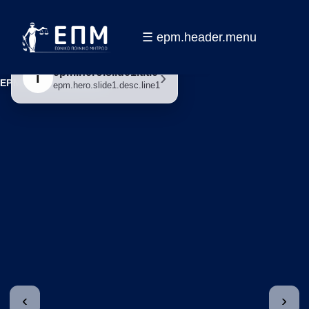
☰ epm.header.menu
EPM.HERO.LEGEND1
跳转到主内容
epm.hero.slide3.title
epm.hero.slide1.title
epm.hero.slide2.title
›
›
›
i
i
i
EPM.HERO.LEGEND2
epm.hero.slide3.desc.line1
epm.hero.slide1.desc.line1
epm.hero.slide2.desc.line1
epm.hero.slide3.desc.line2
‹
›