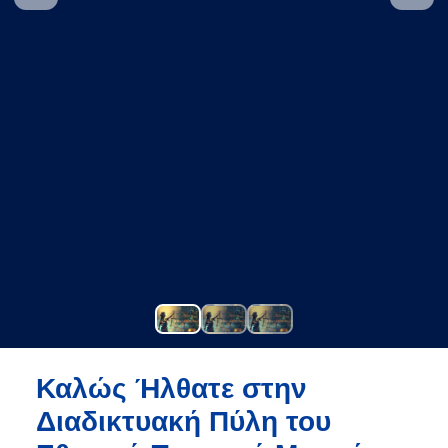
Καλώς Ήλθατε στην
Διαδικτυακή Πύλη του