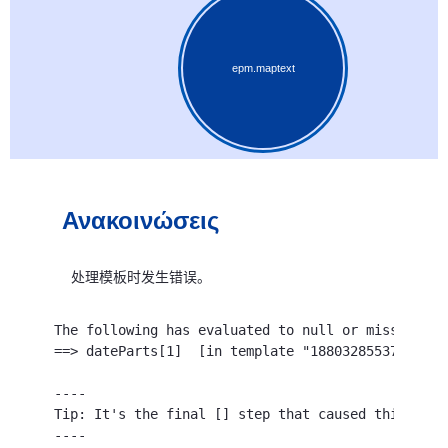
epm.maptext
Ανακοινώσεις
处理模板时发生错误。
The following has evaluated to null or missing:

==> dateParts[1]  [in template "18803285537835797
----

Tip: It's the final [] step that caused this erro
----
