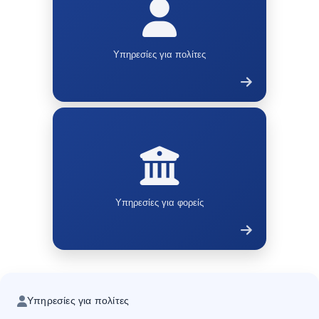
21
                <#assign monthNames = ["Jan", "
10
                <#assign dateParts = dateString
22
            </#if> 
11
                <#assign day = dateParts[0]> 
Υπηρεσίες για πολίτες
23
12
                <#assign month = dateParts[1]> 
24
            <!-- Convert month number to month 
13
                <#assign year = dateParts[2]> 
25
            <#assign displayMonth = monthNames[
14
                <#assign monthNames = ["Ιαν", "
26
15
            <#else> 
27
            <span class="day">${day}</span>  
16
                <!-- English format: M/d/yyyy H
28
            <span class="month">${displayMonth}
17
                <#assign dateParts = dateString
Υπηρεσίες για φορείς
29
            <span class="year">${year}</span> 
18
                <#assign month = dateParts[0]> 
30
        </#if> 
19
                <#assign day = dateParts[1]> 
31
    </div> 
20
                <#assign year = "20${dateParts[
Υπηρεσίες για πολίτες
32
    <div class="news-content news-category"> 
21
                <#assign monthNames = ["Jan", "