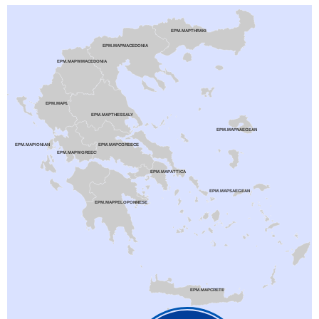
EPM.MAPTHRAKI
EPM.MAPMACEDONIA
EPM.MAPWMACEDONIA
EPM.MAPEPIRUS
EPM.MAPTHESSALY
EPM.MAPNAEGEAN
EPM.MAPIONIAN
EPM.MAPCGREECE
EPM.MAPWGREECE
EPM.MAPATTICA
EPM.MAPSAEGEAN
EPM.MAPPELOPONNESE
EPM.MAPCRETE