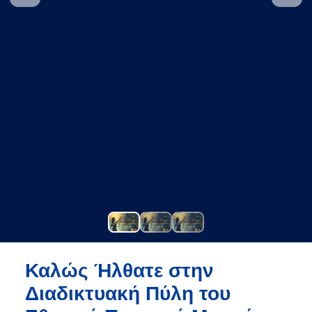
Καλώς Ήλθατε στην
Διαδικτυακή Πύλη του