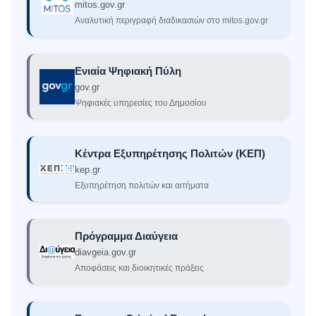
Δημόσιας Διοίκησης.
mitos.gov.gr
Αναλυτική περιγραφή διαδικασιών στο mitos.gov.gr
Για τον λόγο αυτό,
οι Φορείς για τις πε
προβλέπεται από την κείμενη νομοθεσ
να προβούν άμεσα στην ηλεκτρονική
Ενιαία Ψηφιακή Πύλη
αιτήματος για τη χρήση της Ηλεκτρον
gov.gr
Χορήγησης Αντιγράφου Ποινικού Μητ
Ψηφιακές υπηρεσίες του Δημοσίου
Κέντρα Εξυπηρέτησης Πολιτών (ΚΕΠ)
kep.gr
Εξυπηρέτηση πολιτών και αιτήματα
Πρόγραμμα Διαύγεια
diavgeia.gov.gr
Αποφάσεις και διοικητικές πράξεις