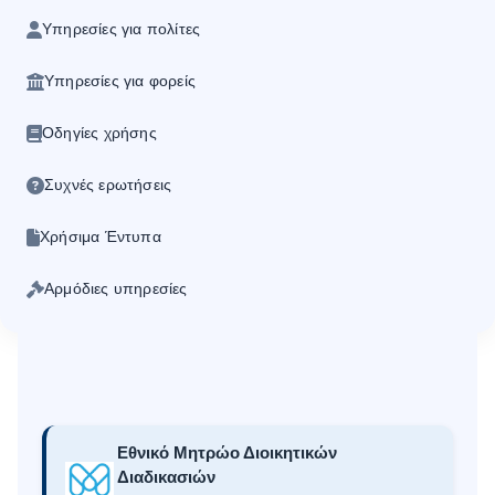
Ηλεκτρονικής Υποβολής Αίτησης 
Υπηρεσίες για πολίτες
Αντιγράφου Ποινικού Μητρώου απ
Υπηρεσίες για φορείς
εξουσιοδοτημένους υπαλλήλους το
έγκρισης του προηγούμενου σημείο
Οδηγίες χρήσης
τους
Ελέγχου Εγκυρότητας Αντιγράφων 
Συχνές ερωτήσεις
Μητρώου
Οι χρήστες Φορέων που διέθεταν πρ
Χρήσιμα Έντυπα
έναρξη λειτουργίας του νέου Εθνικού 
Αρμόδιες υπηρεσίες
Μητρώου (ΕΠΜ), ενεργό λογαριασμό
στην διαδικτυακή πύλη του προηγού
συστήματος ΕΠΜ
για την ηλεκτρονική 
και την παραλαβή αντιγράφου Ποινικού 
δύνανται να συνεχίσουν να κάνουν χρήση
τις
30/09/2026
. Μετά την ημερομηνία αυ
Εθνικό Μητρώο Διοικητικών
θα πραγματοποιείται αποκλειστικά με χ
Διαδικασιών